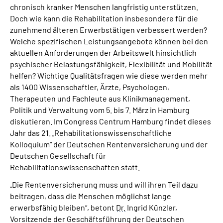
chronisch kranker Menschen langfristig unterstützen.
Online-Services
Doch wie kann die Rehabilitation insbesondere für die
zunehmend älteren Erwerbstätigen verbessert werden?
Inhalte in Gebärdensprache (DGS)
Welche spezifischen Leistungsangebote können bei den
aktuellen Anforderungen der Arbeitswelt hinsichtlich
Leichte Sprache
psychischer Belastungsfähigkeit, Flexibilität und Mobilität
helfen? Wichtige Qualitätsfragen wie diese werden mehr
als 1400 Wissenschaftler, Ärzte, Psychologen,
Suche
Therapeuten und Fachleute aus Klinikmanagement,
Politik und Verwaltung vom 5. bis 7. März in Hamburg
diskutieren. Im Congress Centrum Hamburg findet dieses
Mein Kundenportal
Jahr das 21. „Rehabilitationswissenschaftliche
Kolloquium“ der Deutschen Rentenversicherung und der
Deutschen Gesellschaft für
Rehabilitationswissenschaften statt.
„Die Rentenversicherung muss und will ihren Teil dazu
beitragen, dass die Menschen möglichst lange
erwerbsfähig bleiben“, betont
Dr.
Ingrid Künzler,
Vorsitzende der Geschäftsführung der Deutschen