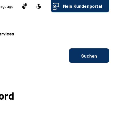
Mein Kundenportal
nguage
ervices
Suchen
ord