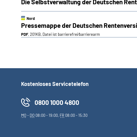
Die Selbstverwaltung der Deutschen Ren
Nord
Pressemappe der Deutschen Rentenvers
PDF
, 201KB, Datei ist barrierefrei⁄barrierearm
Kostenloses Servicetelefon
0800 1000 4800
MO
-
DO
08:00 - 19:00,
FR
08:00 - 15:30