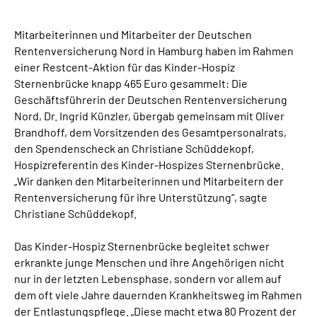
Online-Services
Mitarbeiterinnen und Mitarbeiter der Deutschen
Inhalte in Gebärdensprache (DGS)
Rentenversicherung Nord in Hamburg haben im Rahmen
einer Restcent-Aktion für das Kinder-Hospiz
Sternenbrücke knapp 465 Euro gesammelt: Die
Leichte Sprache
Geschäftsführerin der Deutschen Rentenversicherung
Nord, Dr. Ingrid Künzler, übergab gemeinsam mit Oliver
Suche
Brandhoff, dem Vorsitzenden des Gesamtpersonalrats,
den Spendenscheck an Christiane Schüddekopf,
Hospizreferentin des Kinder-Hospizes Sternenbrücke.
„Wir danken den Mitarbeiterinnen und Mitarbeitern der
Mein Kundenportal
Rentenversicherung für ihre Unterstützung“, sagte
Christiane Schüddekopf.
Das Kinder-Hospiz Sternenbrücke begleitet schwer
erkrankte junge Menschen und ihre Angehörigen nicht
nur in der letzten Lebensphase, sondern vor allem auf
dem oft viele Jahre dauernden Krankheitsweg im Rahmen
der Entlastungspflege. „Diese macht etwa 80 Prozent der