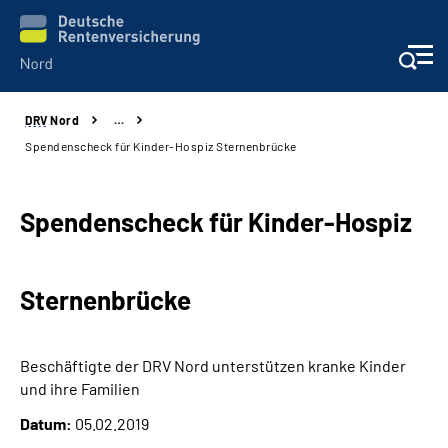
DRV
Nord
…
Aktuelles
Spendenscheck für Kinder-Hospiz Sternenbrücke
Services
Spendenscheck für Kinder-Hospiz
Beratung und Kontakt
Sternenbrücke
Presse
Karriere
Beschäftigte der DRV Nord unterstützen kranke Kinder
und ihre Familien
Über uns
Datum:
05.02.2019