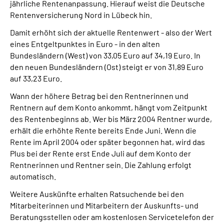
jährliche Rentenanpassung. Hierauf weist die Deutsche
Online-Services
Rentenversicherung Nord in Lübeck hin.
Damit erhöht sich der aktuelle Rentenwert - also der Wert
Inhalte in Gebärdensprache (DGS)
eines Entgeltpunktes in Euro - in den alten
Bundesländern (West) von 33,05 Euro auf 34,19 Euro. In
Leichte Sprache
den neuen Bundesländern (Ost) steigt er von 31,89 Euro
auf 33,23 Euro.
Suche
Wann der höhere Betrag bei den Rentnerinnen und
Rentnern auf dem Konto ankommt, hängt vom Zeitpunkt
des Rentenbeginns ab. Wer bis März 2004 Rentner wurde,
erhält die erhöhte Rente bereits Ende Juni. Wenn die
Mein Kundenportal
Rente im April 2004 oder später begonnen hat, wird das
Plus bei der Rente erst Ende Juli auf dem Konto der
Rentnerinnen und Rentner sein. Die Zahlung erfolgt
automatisch.
Weitere Auskünfte erhalten Ratsuchende bei den
Mitarbeiterinnen und Mitarbeitern der Auskunfts- und
Beratungsstellen oder am kostenlosen Servicetelefon der