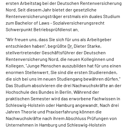
ersten Arbeitstag bei der Deutschen Rentenversicherung
Online-Services
Nord. Seit diesem Jahr bietet der gesetzliche
Rentenversicherungsträger erstmals ein duales Studium
Inhalte in Gebärdensprache (DGS)
zum Bachelor of Laws - Sozialversicherungsrecht
Schwerpunkt Betriebsprüfdienst an.
Leichte Sprache
"Wir freuen uns, dass Sie sich für uns als Arbeitgeber
entschieden haben", begrüßte
Dr.
Dieter Starke,
Suche
stellvertretender Geschäftsführer der Deutschen
Rentenversicherung Nord, die neuen Kolleginnen und
Kollegen. "Junge Menschen auszubilden hat für uns einen
enormen Stellenwert. Sie sind die ersten Studierenden,
Mein Kundenportal
die sich bei uns im neuen Studiengang bewähren dürfen."
Das Studium absolvieren die drei Nachwuchskräfte an der
Hochschule des Bundes in Berlin. Während der
praktischen Semester wird das erworbene Fachwissen in
Schleswig-Holstein oder Hamburg angewandt. Nach drei
Jahren Theorie und Praxiserfahrung können die
Nachwuchskräfte nach ihrem Abschluss Prüfungen von
Unternehmen in Hamburg und Schleswig-Holstein