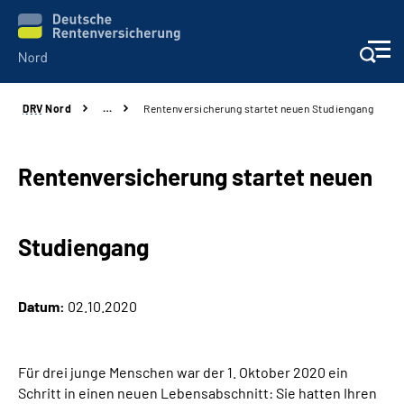
DRV
Nord
…
Rentenversicherung startet neuen Studiengang
Aktuelles
Services
Rentenversicherung startet neuen
Beratung und Kontakt
Studiengang
Presse
Datum:
02.10.2020
Karriere
Über uns
Für drei junge Menschen war der 1. Oktober 2020 ein
Schritt in einen neuen Lebensabschnitt: Sie hatten Ihren