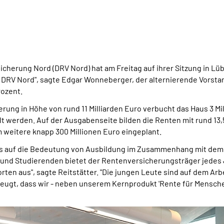
erung Nord (DRV Nord) hat am Freitag auf ihrer Sitzung in Lüb
die DRV Nord", sagte Edgar Wonneberger, der alternierende Vors
rozent.
rung in Höhe von rund 11 Milliarden Euro verbucht das Haus 3 
t werden. Auf der Ausgabenseite bilden die Renten mit rund 13,5
m weitere knapp 300 Millionen Euro eingeplant.
wies auf die Bedeutung von Ausbildung im Zusammenhang mit de
n und Studierenden bietet der Rentenversicherungsträger jede
dorten aus", sagte Reitstätter. "Die jungen Leute sind auf dem Ar
eugt, dass wir - neben unserem Kernprodukt 'Rente für Menschen