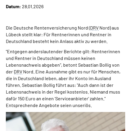
Online-Services
Datum:
28.01.2026
Inhalte in Gebärdensprache (DGS)
Die Deutsche Rentenversicherung Nord (
DRV
Nord) aus
Lübeck stellt klar: Für Rentnerinnen und Rentner in
Leichte Sprache
Deutschland besteht kein Anlass aktiv zu werden.
"Entgegen anderslautender Berichte gilt: Rentnerinnen
Suche
und Rentner in Deutschland müssen keinen
Lebensnachweis abgeben", betont Sebastian Bollig von
der
DRV
Nord. Eine Ausnahme gibt es nur für Menschen,
Mein Kundenportal
die in Deutschland leben, aber ihr Konto im Ausland
führen. Sebastian Bollig führt aus: "Auch dann ist der
Lebensnachweis in der Regel kostenlos. Niemand muss
dafür 150 Euro an einen 'Serviceanbieter' zahlen."
Entsprechende Angebote seien unseriös.