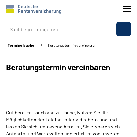
Prävention
Termine buchen
Beratungstermin vereinbaren
Reha
Beratungstermin vereinbaren
Rente
Beratung & Kontakt
Experten
Gut beraten - auch von zu Hause. Nutzen Sie die
Über uns & Presse
Möglichkeiten der Telefon- oder Videoberatung und
lassen Sie sich umfassend beraten. Sie ersparen sich
Anfahrts- und Wartezeiten und erhalten von unseren
Online-Services