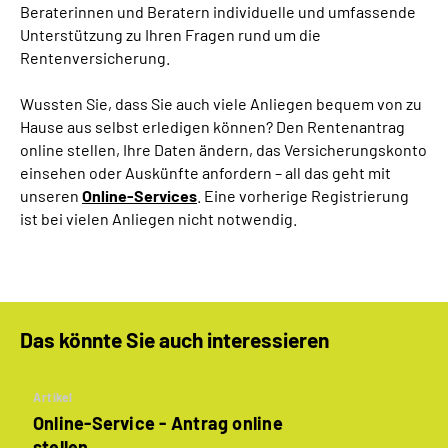
Beraterinnen und Beratern individuelle und umfassende
Unterstützung zu Ihren Fragen rund um die
Suche
Rentenversicherung.
Language
Wussten Sie, dass Sie auch viele Anliegen bequem von zu
Hause aus selbst erledigen können? Den Rentenantrag
online stellen, Ihre Daten ändern, das Versicherungskonto
Inhalte in Gebärdensprache (DGS)
einsehen oder Auskünfte anfordern – all das geht mit
unseren
Online-Services
. Eine vorherige Registrierung
Leichte Sprache
ist bei vielen Anliegen nicht notwendig.
Mein Kundenportal
Das könnte Sie auch interessieren
Artikel
Online-Service - Antrag online
stellen