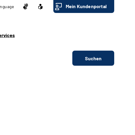
Mein Kundenportal
nguage
ervices
Suchen