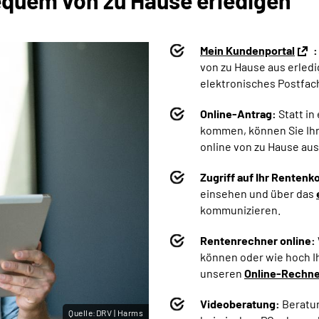
quem von zu Hause erledigen
Mein Kundenportal
:
von zu Hause aus erledi
elektronisches Postfach
Online-Antrag:
Statt in
kommen, können Sie Ih
online von zu Hause aus
Zugriff auf Ihr Rentenk
einsehen und über das
kommunizieren.
Rentenrechner online:
können oder wie hoch Ih
unseren
Online-Rechn
Videoberatung:
Beratu
Quelle:DRV | Harms