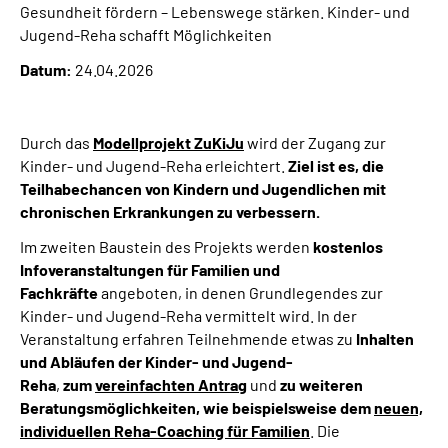
Gesundheit fördern – Lebenswege stärken. Kinder- und
Online-Services
Jugend-Reha schafft Möglichkeiten
Datum:
24.04.2026
Inhalte in Gebärdensprache (DGS)
Leichte Sprache
Durch das
Modellprojekt ZuKiJu
wird der Zugang zur
Kinder- und Jugend-Reha erleichtert.
Ziel ist es, die
Suche
Teilhabechancen von Kindern und Jugendlichen mit
chronischen Erkrankungen zu verbessern.
Im zweiten Baustein des Projekts werden
kostenlos
Mein Kundenportal
Infoveranstaltungen für Familien und
Fachkräfte
angeboten, in denen Grundlegendes zur
Kinder- und Jugend-Reha vermittelt wird. In der
Veranstaltung erfahren Teilnehmende etwas zu
Inhalten
und Abläufen der Kinder- und Jugend-
Reha
,
zum
vereinfachten Antrag
und
zu weiteren
Beratungsmöglichkeiten, wie beispielsweise dem
neuen,
individuellen Reha-Coaching für Familien
. Die