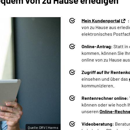
quem von zu Hause erledigen
Mein Kundenportal
:
von zu Hause aus erledi
elektronisches Postfach
Online-Antrag:
Statt in
kommen, können Sie Ih
online von zu Hause aus
Zugriff auf Ihr Rentenk
einsehen und über das
kommunizieren.
Rentenrechner online:
können oder wie hoch Ih
unseren
Online-Rechn
Videoberatung:
Beratu
Quelle:DRV | Harms