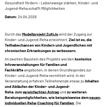
Gesundheit fördern – Lebenswege stärken. Kinder- und
Online-Services
Jugend-Reha schafft Möglichkeiten
Datum:
24.04.2026
Inhalte in Gebärdensprache (DGS)
Leichte Sprache
Durch das
Modellprojekt ZuKiJu
wird der Zugang zur
Kinder- und Jugend-Reha erleichtert.
Ziel ist es, die
Suche
Teilhabechancen von Kindern und Jugendlichen mit
chronischen Erkrankungen zu verbessern.
Im zweiten Baustein des Projekts werden
kostenlos
Mein Kundenportal
Infoveranstaltungen für Familien und
Fachkräfte
angeboten, in denen Grundlegendes zur
Kinder- und Jugend-Reha vermittelt wird. In der
Veranstaltung erfahren Teilnehmende etwas zu
Inhalten
und Abläufen der Kinder- und Jugend-
Reha
,
zum
vereinfachten Antrag
und
zu weiteren
Beratungsmöglichkeiten, wie beispielsweise dem
neuen,
individuellen Reha-Coaching für Familien
. Die