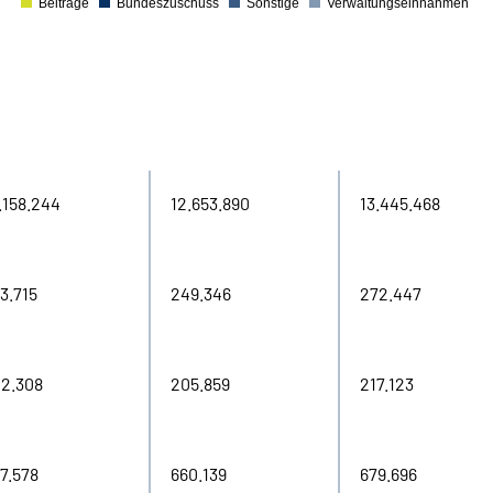
Beiträge
Bundeszuschuss
Sonstige
Verwaltungs­einnahmen
0
21
2022
2023
.158.244
12.653.890
13.445.468
3.715
249.346
272.447
2.308
205.859
217.123
7.578
660.139
679.696