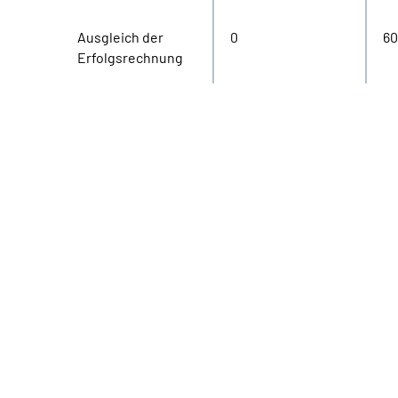
Ausgleich der
0
60
Erfolgsrechnung
16000000
14000000
12000000
10000000
8000000
6000000
4000000
2000000