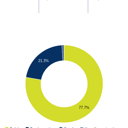
21.3%
77.7%