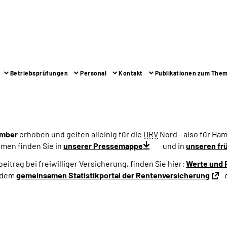
Betriebsprüfungen
Personal
Kontakt
Publikationen zum The
ember
erhoben und gelten alleinig für die
DRV
Nord - also für H
men finden Sie in
unserer Pressemappe
und in
unseren fr
eitrag bei freiwilliger Versicherung, finden Sie hier:
Werte und 
f dem
gemeinsamen Statistikportal der Rentenversicherung
o