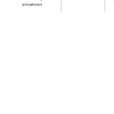
einnahmen
14000000
12000000
10000000
8000000
6000000
4000000
2000000
0