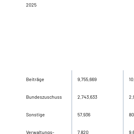
2025
in
Einnahmen
2020
20
Tausend Euro
Beiträge
9.755.669
10
Bundeszuschuss
2.743.633
2.
Sonstige
57.936
80
Verwaltungs-
7.820
9.