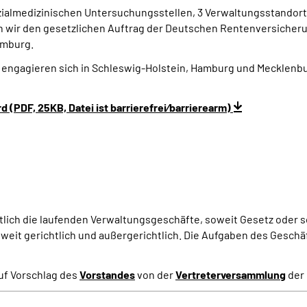
zialmedizinischen Untersuchungsstellen, 3 Verwaltungsstandorte
len wir den gesetzlichen Auftrag der Deutschen Rentenversich
amburg.
n engagieren sich in Schleswig-Holstein, Hamburg und Mecklen
PDF, 25KB, Datei ist barrierefrei⁄barrierearm)
tlich die laufenden Verwaltungsgeschäfte, soweit Gesetz ode
oweit gerichtlich und außergerichtlich. Die Aufgaben des Gesch
uf Vorschlag des
Vorstandes
von der
Vertreterversammlung
der