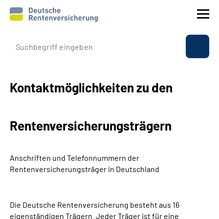
Εταιρικό προφίλ
Παροχές
Kontaktmöglichkeiten zu den
Ασφάλιση
Rentenversicherungsträgern
Διεθνώς
Anschriften und Telefonnummern
der
Υπηρεσία
Rentenversicherungsträger in Deutschland
Suche
Die Deutsche Rentenversicherung besteht aus 16
Language
eigenständigen Trägern. Jeder Träger ist für eine