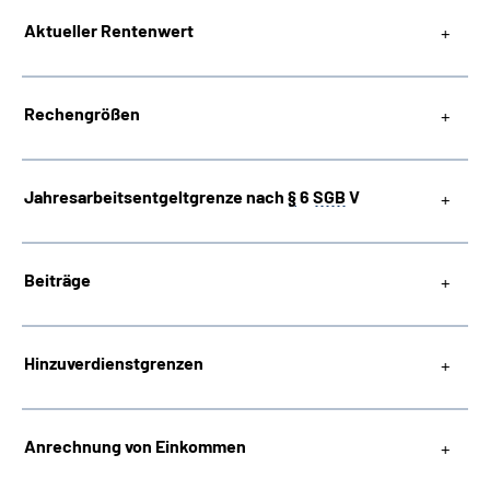
Aktueller Rentenwert
Inhalte in Gebärdensprache (DGS)
Leichte Sprache
Rechengrößen
Jahresarbeitsentgeltgrenze nach
§
6
SGB
V
Mein Kundenportal
Beiträge
Hinzuverdienstgrenzen
Anrechnung von Einkommen