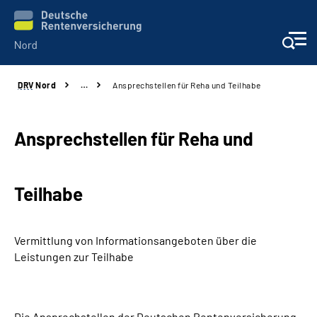
DRV
Nord
…
Ansprechstellen für Reha und Teilhabe
Aktuelles
Services
Ansprechstellen für Reha und
Beratung und Kontakt
Teilhabe
Presse
Vermittlung von Informationsangeboten über die
Karriere
Leistungen zur Teilhabe
Über uns
Die Ansprechstellen der Deutschen Rentenversicherung