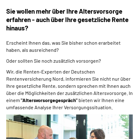
Online-Services
Sie wollen mehr über Ihre Altersvorsorge
erfahren - auch über Ihre gesetzliche Rente
Inhalte in Gebärdensprache (DGS)
hinaus?
Leichte Sprache
Erscheint Ihnen das, was Sie bisher schon erarbeitet
haben, als ausreichend?
Suche
Oder sollten Sie noch zusätzlich vorsorgen?
Wir, die Renten-Experten der Deutschen
Rentenversicherung Nord, informieren Sie nicht nur über
Mein Kundenportal
Ihre gesetzliche Rente, sondern sprechen mit Ihnen auch
über die Möglichkeiten der zusätzlichen Altersvorsorge. In
einem
"Altersvorsorgegespräch"
bieten wir Ihnen eine
umfassende Analyse Ihrer Versorgungssituation.