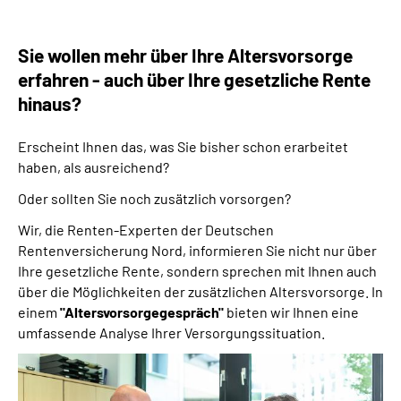
Online-Services
Sie wollen mehr über Ihre Altersvorsorge
Inhalte in Gebärdensprache (DGS)
erfahren - auch über Ihre gesetzliche Rente
hinaus?
Leichte Sprache
Erscheint Ihnen das, was Sie bisher schon erarbeitet
Suche
haben, als ausreichend?
Oder sollten Sie noch zusätzlich vorsorgen?
Wir, die Renten-Experten der Deutschen
Mein Kundenportal
Rentenversicherung Nord, informieren Sie nicht nur über
Ihre gesetzliche Rente, sondern sprechen mit Ihnen auch
über die Möglichkeiten der zusätzlichen Altersvorsorge. In
einem
"Altersvorsorgegespräch"
bieten wir Ihnen eine
umfassende Analyse Ihrer Versorgungssituation.