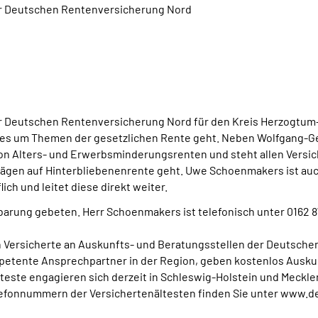
er Deutschen Rentenversicherung Nord
r Deutschen Rentenversicherung Nord für den Kreis Herzogtum-
es um Themen der gesetzlichen Rente geht. Neben Wolfgang-Ger
n Alters- und Erwerbsminderungsrenten und steht allen Versich
rägen auf Hinterbliebenenrente geht. Uwe Schoenmakers ist au
ch und leitet diese direkt weiter.
rung gebeten. Herr Schoenmakers ist telefonisch unter 0162 8
h Versicherte an Auskunfts- und Beratungsstellen der Deutsche
etente Ansprechpartner in der Region, geben kostenlos Auskunf
teste engagieren sich derzeit in Schleswig-Holstein und Meck
lefonnummern der Versichertenältesten finden Sie unter www.