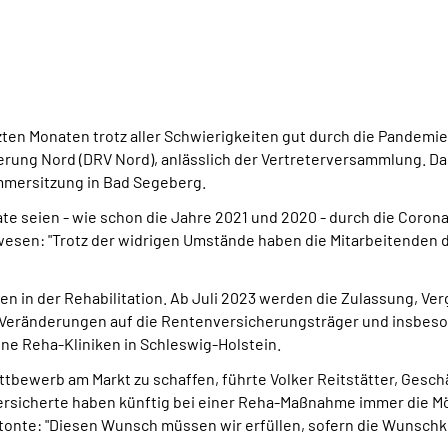
zten Monaten trotz aller Schwierigkeiten gut durch die Pandemi
rung Nord (DRV Nord), anlässlich der Vertreterversammlung. D
ommersitzung in Bad Segeberg.
ate seien - wie schon die Jahre 2021 und 2020 - durch die Cor
en: "Trotz der widrigen Umstände haben die Mitarbeitenden d
n in der Rehabilitation. Ab Juli 2023 werden die Zulassung, V
eränderungen auf die Rentenversicherungsträger und insbesond
ene Reha-Kliniken in Schleswig-Holstein.
tbewerb am Markt zu schaffen, führte Volker Reitstätter, Gesch
ersicherte haben künftig bei einer Reha-Maßnahme immer die Mög
tonte: "Diesen Wunsch müssen wir erfüllen, sofern die Wunschkli