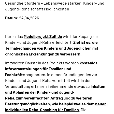
Gesundheit fördern – Lebenswege stärken. Kinder- und
Online-Services
Jugend-Reha schafft Möglichkeiten
Datum:
24.04.2026
Inhalte in Gebärdensprache (DGS)
Leichte Sprache
Durch das
Modellprojekt ZuKiJu
wird der Zugang zur
Kinder- und Jugend-Reha erleichtert.
Ziel ist es, die
Suche
Teilhabechancen von Kindern und Jugendlichen mit
chronischen Erkrankungen zu verbessern.
Im zweiten Baustein des Projekts werden
kostenlos
Mein Kundenportal
Infoveranstaltungen für Familien und
Fachkräfte
angeboten, in denen Grundlegendes zur
Kinder- und Jugend-Reha vermittelt wird. In der
Veranstaltung erfahren Teilnehmende etwas zu
Inhalten
und Abläufen der Kinder- und Jugend-
Reha
,
zum
vereinfachten Antrag
und
zu weiteren
Beratungsmöglichkeiten, wie beispielsweise dem
neuen,
individuellen Reha-Coaching für Familien
. Die