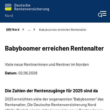
DRV
Nord
…
Babyboomer erreichen Rentenalter
Aktuelles
Services
Babyboomer erreichen Rentenalter
Beratung und Kontakt
Viele neue Rentnerinnen und Rentner im Norden
Datum:
02.06.2026
Presse
Karriere
Die Zahlen der Rentenzugänge für 2025 sind da
2025 erreichten viele der sogenannten "Babyboomer" das
Über uns
Rentenalter. Die Deutsche Rentenversicherung Nord