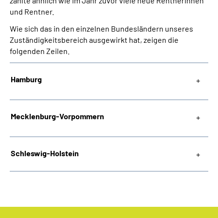
zählte ähnlich wie im Jahr zuvor viele neue Rentnerinnen
Online-Services
und Rentner.
Wie sich das in den einzelnen Bundesländern unseres
Inhalte in Gebärdensprache (DGS)
Zuständigkeitsbereich ausgewirkt hat, zeigen die
folgenden Zeilen.
Leichte Sprache
Hamburg
Suche
Mecklenburg-Vorpommern
Mein Kundenportal
Schleswig-Holstein