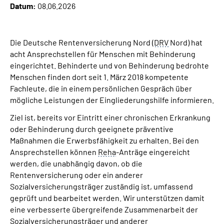
Datum:
08.06.2026
Online-Services
Inhalte in Gebärdensprache (DGS)
Die Deutsche Rentenversicherung Nord (
DRV
Nord) hat
acht Ansprechstellen für Menschen mit Behinderung
Leichte Sprache
eingerichtet. Behinderte und von Behinderung bedrohte
Menschen finden dort seit 1. März 2018 kompetente
Fachleute, die in einem persönlichen Gespräch über
Suche
mögliche Leistungen der Eingliederungshilfe informieren.
Ziel ist, bereits vor Eintritt einer chronischen Erkrankung
oder Behinderung durch geeignete präventive
Mein Kundenportal
Maßnahmen die Erwerbsfähigkeit zu erhalten. Bei den
Ansprechstellen können
Reha
-Anträge eingereicht
werden, die unabhängig davon, ob die
Rentenversicherung oder ein anderer
Sozialversicherungsträger zuständig ist, umfassend
geprüft und bearbeitet werden. Wir unterstützen damit
eine verbesserte übergreifende Zusammenarbeit der
Sozialversicherungsträger und anderer