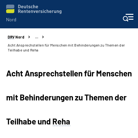
DRV
Nord
…
Aktuelles
Acht Ansprechstellen für Menschen mit Behinderungen zu Themen der
Teilhabe und Reha
Services
Acht Ansprechstellen für Menschen
Beratung und Kontakt
Presse
mit Behinderungen zu Themen der
Karriere
Teilhabe und
Reha
Über uns