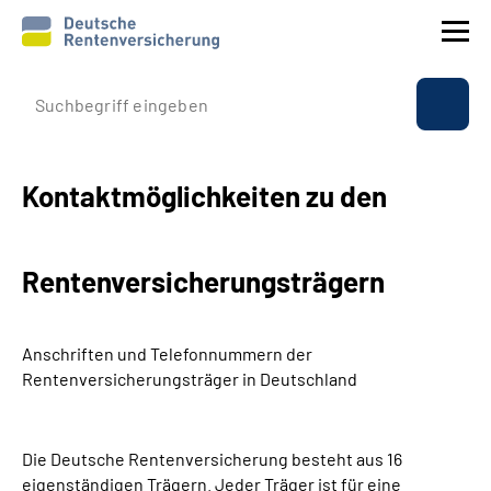
Profil instytucji
Ubezpieczenie
Kontaktmöglichkeiten zu den
Świadczenia
Rentenversicherungsträgern
Sprawy międzynarodowe
Anschriften und Telefonnummern
der
Service
Rentenversicherungsträger in Deutschland
Suche
Die Deutsche Rentenversicherung besteht aus 16
Language
eigenständigen Trägern. Jeder Träger ist für eine