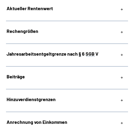
Aktueller Rentenwert
Inhalte in Gebärdensprache (DGS)
Leichte Sprache
Rechengrößen
Jahresarbeitsentgeltgrenze nach
§
6
SGB
V
Mein Kundenportal
Beiträge
Hinzuverdienstgrenzen
Anrechnung von Einkommen