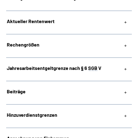
Suche
Aktueller Rentenwert
Language
Rechengrößen
Inhalte in Gebärdensprache (DGS)
Leichte Sprache
Jahresarbeitsentgeltgrenze nach
§
6
SGB
V
Beiträge
Mein Kundenportal
Hinzuverdienstgrenzen