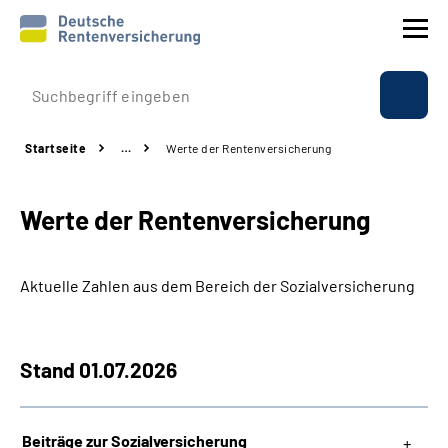
Prävention
Startseite
…
Werte der Rentenversicherung
Reha
Werte der Rentenversicherung
Rente
Beratung & Kontakt
Aktuelle Zahlen aus dem Bereich der Sozialversicherung
Experten
Stand 01.07.2026
Über uns & Presse
Beiträge zur Sozialversicherung
Online-Services