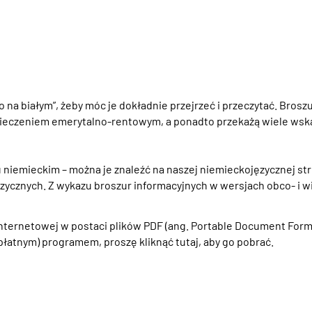
 na białym”, żeby móc je dokładnie przejrzeć i przeczytać. Bro
czeniem emerytalno-rentowym, a ponadto przekażą wiele wskaz
u niemieckim – można je znaleźć na naszej niemieckojęzycznej s
ęzycznych. Z wykazu broszur informacyjnych w wersjach obco- i 
 internetowej w postaci plików PDF (ang. Portable Document For
łatnym) programem, proszę kliknąć tutaj, aby go pobrać.