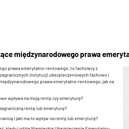
czące międzynarodowego prawa emeryt
ego prawa emerytalno-rentowego, to fachowcy z
agranicznych instytucji ubezpieczeniowych fachowo i
e międzynarodowego prawa emerytalno-rentowego, jak na
owe wpływa na moją rentę czy emeryturę?
 zagraniczną rentę lub emeryturę?
anicą i jaki ma to wpływ na rentę lub emeryturę?
ć, kiedy i gdzie Niemieckie Ubezpieczenie Emerytalno-