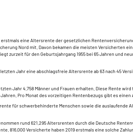
 erstmals eine Altersrente der gesetzlichen Rentenversicherung
rsicherung Nord mit. Davon bekamen die meisten Versicherten ei
liegt zurzeit für den Geburtsjahrgang 1955 bei 65 Jahren und neu
m letzten Jahr eine abschlagsfreie Altersrente ab 63 nach 45 Ve
letzten Jahr 4.758 Männer und Frauen erhalten. Diese Rente wir
35 Jahren. Pro Monat des vorzeitigen Rentenbezugs gibt es einen 
rsrente für schwerbehinderte Menschen sowie die auslaufende A
ommen rund 621.295 Altersrenten durch die Deutsche Rentenve
rente. 816.000 Versicherte haben 2019 erstmals eine solche Zahlu