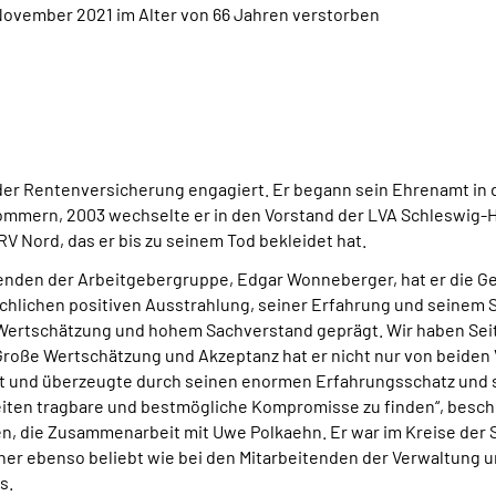
November 2021 im Alter von 66 Jahren verstorben
 der Rentenversicherung engagiert. Er begann sein Ehrenamt in 
mmern, 2003 wechselte er in den Vorstand der LVA Schleswig-Ho
 Nord, das er bis zu seinem Tod bekleidet hat.
nden der Arbeitgebergruppe, Edgar Wonneberger, hat er die Ge
hlichen positiven Ausstrahlung, seiner Erfahrung und seinem 
Wertschätzung und hohem Sachverstand geprägt. Wir haben Seit
roße Wertschätzung und Akzeptanz hat er nicht nur von beiden
t und überzeugte durch seinen enormen Erfahrungsschatz und 
 Seiten tragbare und bestmögliche Kompromisse zu finden“, besch
, die Zusammenarbeit mit Uwe Polkaehn. Er war im Kreise der 
ner ebenso beliebt wie bei den Mitarbeitenden der Verwaltung 
s.