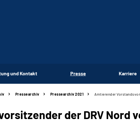
tung und Kontakt
Presse
Karriere
hiv
Pressearchiv
Pressearchiv 2021
Amtierender Vorstandsvor
orsitzender der DRV Nord v