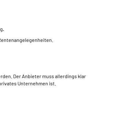
ng
.
 Rentenangelegenheiten.
den. Der Anbieter muss allerdings klar
privates Unternehmen ist.