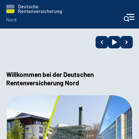
Aktuelles
Services
Willkommen bei der Deutschen
Beratung und Kontakt
Rentenversicherung Nord
Presse
Karriere
Über uns