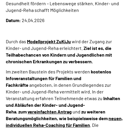
Gesundheit fördern – Lebenswege stärken. Kinder- und
Online-Services
Jugend-Reha schafft Möglichkeiten
Datum:
24.04.2026
Inhalte in Gebärdensprache (DGS)
Leichte Sprache
Durch das
Modellprojekt ZuKiJu
wird der Zugang zur
Kinder- und Jugend-Reha erleichtert.
Ziel ist es, die
Suche
Teilhabechancen von Kindern und Jugendlichen mit
chronischen Erkrankungen zu verbessern.
Im zweiten Baustein des Projekts werden
kostenlos
Mein Kundenportal
Infoveranstaltungen für Familien und
Fachkräfte
angeboten, in denen Grundlegendes zur
Kinder- und Jugend-Reha vermittelt wird. In der
Veranstaltung erfahren Teilnehmende etwas zu
Inhalten
und Abläufen der Kinder- und Jugend-
Reha
,
zum
vereinfachten Antrag
und
zu weiteren
Beratungsmöglichkeiten, wie beispielsweise dem
neuen,
individuellen Reha-Coaching für Familien
. Die