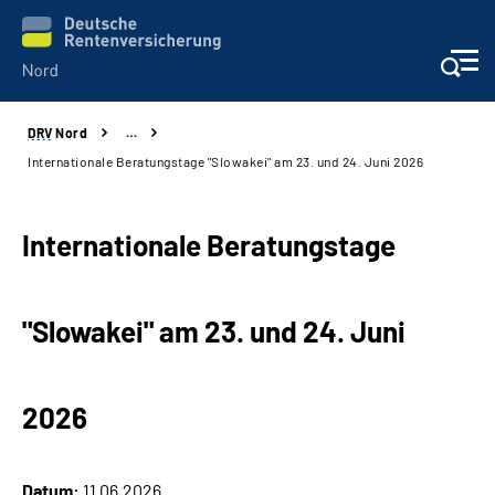
DRV
Nord
…
Aktuelles
Internationale Beratungstage "Slowakei" am 23. und 24. Juni 2026
Services
Internationale Beratungstage
Beratung und Kontakt
"Slowakei" am 23. und 24. Juni
Presse
Karriere
2026
Über uns
Datum:
11.06.2026