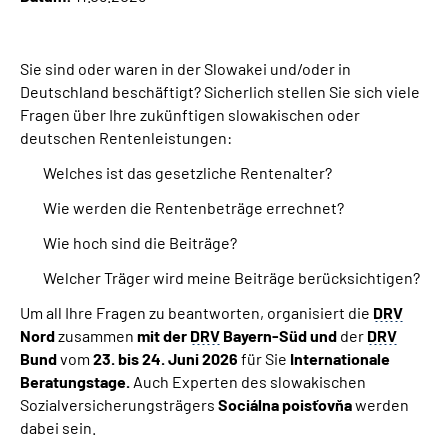
Online-Services
Sie sind oder waren in
der Slowakei
und/oder in
Inhalte in Gebärdensprache (DGS)
Deutschland beschäftigt? Sicherlich stellen Sie sich viele
Fragen über Ihre zukünftigen slowakischen oder
Leichte Sprache
deutschen Rentenleistungen:
Welches ist das gesetzliche Rentenalter?
Suche
Wie werden die Rentenbeträge errechnet?
Wie hoch sind die Beiträge?
Mein Kundenportal
Welcher Träger wird meine Beiträge berücksichtigen?
Um all Ihre Fragen zu beantworten, organisiert die
DRV
Nord
zusammen
mit der
DRV
Bayern-Süd und
der
DRV
Bund
vom
23.
bis 24. Juni 2026
für Sie
Internationale
Beratungstage
.
Auch Experten des slowakischen
Sozialversicherungsträgers
Sociálna poisťovňa
werden
dabei sein.