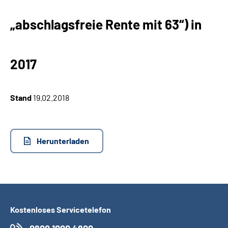
„abschlagsfreie Rente mit 63“) in
Suche
Language
2017
Inhalte in Gebärdensprache (DGS)
Stand
19.02.2018
Leichte Sprache
Herunterladen
Mein Kundenportal
Kostenloses Servicetelefon