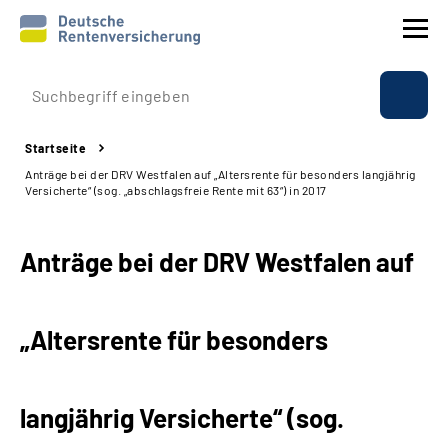
Prävention
Startseite
Reha
Anträge bei der DRV Westfalen auf „Altersrente für besonders langjährig
Versicherte“ (sog. „abschlagsfreie Rente mit 63“) in 2017
Rente
Anträge bei der DRV Westfalen auf
Beratung & Kontakt
Experten
„Altersrente für besonders
Über uns & Presse
langjährig Versicherte“ (sog.
Online-Services