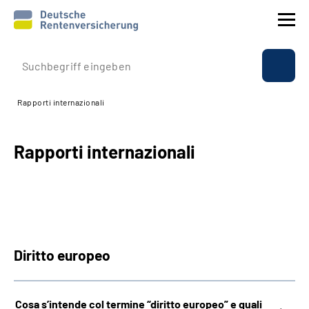
Profilo aziendale
Rapporti internazionali
Assicurazione
Rapporti internazionali
Prestazioni
Rapporti internazionali
Service
Diritto europeo
Suche
Language
Cosa s’intende col termine “diritto europeo” e quali