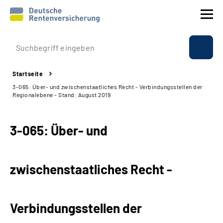
Prävention
Startseite
Reha
3-065: Über- und zwischenstaatliches Recht - Verbindungsstellen der
Regionalebene - Stand: August 2019
Rente
3-065: Über- und
Beratung & Kontakt
Experten
zwischenstaatliches Recht -
Über uns & Presse
Verbindungsstellen der
Online-Services