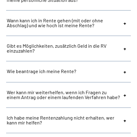
Suche
Wann kann ich in Rente gehen (mit oder ohne
Abschlag) und wie hoch ist meine Rente?
Language
Gibt es Möglichkeiten, zusätzlich Geld in die RV
Inhalte in Gebärdensprache (DGS)
einzuzahlen?
Leichte Sprache
Wie beantrage ich meine Rente?
Mein Kundenportal
Wer kann mir weiterhelfen, wenn ich Fragen zu
einem Antrag oder einem laufenden Verfahren habe?
Ich habe meine Rentenzahlung nicht erhalten, wer
kann mir helfen?