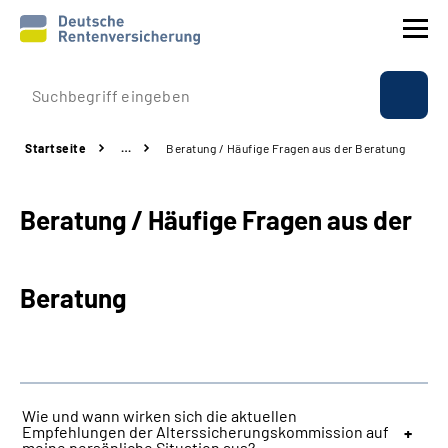
Prävention
Startseite
…
Beratung / Häufige Fragen aus der Beratung
Reha
Beratung / Häufige Fragen aus der
Rente
Beratung & Kontakt
Beratung
Experten
Über uns & Presse
Wie und wann wirken sich die aktuellen
Empfehlungen der Alterssicherungskommission auf
Online-Services
meine persönliche Situation aus?