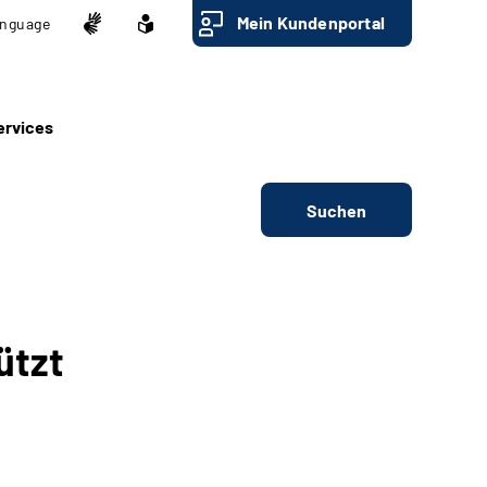
Mein Kundenportal
nguage
ervices
Suchen
ützt