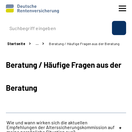
Prävention
Startseite
…
Beratung / Häufige Fragen aus der Beratung
Reha
Beratung / Häufige Fragen aus der
Rente
Beratung & Kontakt
Beratung
Experten
Über uns & Presse
Wie und wann wirken sich die aktuellen
Empfehlungen der Alterssicherungskommission auf
Online-Services
meine persönliche Situation aus?