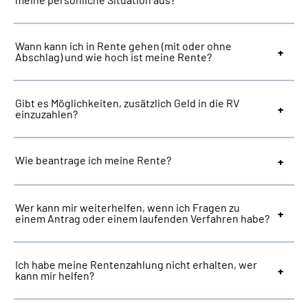
Suche
Wann kann ich in Rente gehen (mit oder ohne
Abschlag) und wie hoch ist meine Rente?
Language
Gibt es Möglichkeiten, zusätzlich Geld in die RV
Inhalte in Gebärdensprache (DGS)
einzuzahlen?
Leichte Sprache
Wie beantrage ich meine Rente?
Mein Kundenportal
Wer kann mir weiterhelfen, wenn ich Fragen zu
einem Antrag oder einem laufenden Verfahren habe?
Ich habe meine Rentenzahlung nicht erhalten, wer
kann mir helfen?