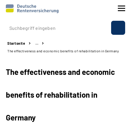
Prävention
Startseite
…
Reha
The effectiveness and economic benefits of rehabilitation in Germany
Rente
The effectiveness and economic
Beratung & Kontakt
benefits of rehabilitation in
Experten
Über uns & Presse
Germany
Online-Services