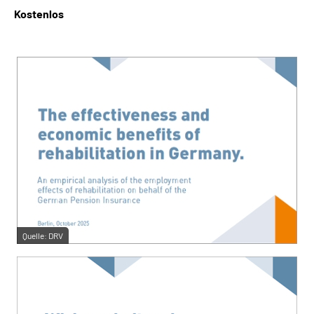
Kostenlos
Suche
Language
Inhalte in Gebärdensprache (DGS)
Leichte Sprache
Mein Kundenportal
Quelle:
DRV