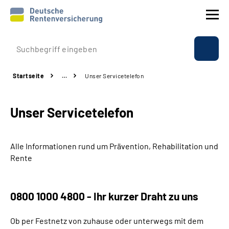
Prävention
Startseite
…
Unser Servicetelefon
Reha
Unser Servicetelefon
Rente
Beratung & Kontakt
Alle Informationen rund um Prävention, Rehabilitation und
Rente
Experten
0800 1000 4800 - Ihr kurzer Draht zu uns
Über uns & Presse
Ob per Festnetz von zuhause oder unterwegs mit dem
Online-Services