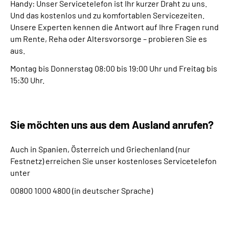
Handy: Unser Servicetelefon ist Ihr kurzer Draht zu uns.
Und das kostenlos und zu komfortablen Servicezeiten.
Suche
Unsere Experten kennen die Antwort auf Ihre Fragen rund
um Rente, Reha oder Altersvorsorge – probieren Sie es
aus.
Language
Montag bis Donnerstag 08:00 bis 19:00 Uhr und Freitag bis
Inhalte in Gebärdensprache (DGS)
15:30 Uhr.
Leichte Sprache
Sie möchten uns aus dem Ausland anrufen?
Auch in Spanien, Österreich und Griechenland (nur
Mein Kundenportal
Festnetz) erreichen Sie unser kostenloses Servicetelefon
unter
00800 1000 4800 (in deutscher Sprache)