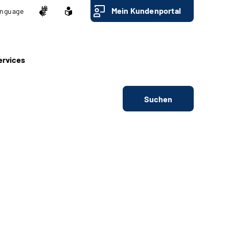
Mein Kundenportal
nguage
ervices
Suchen