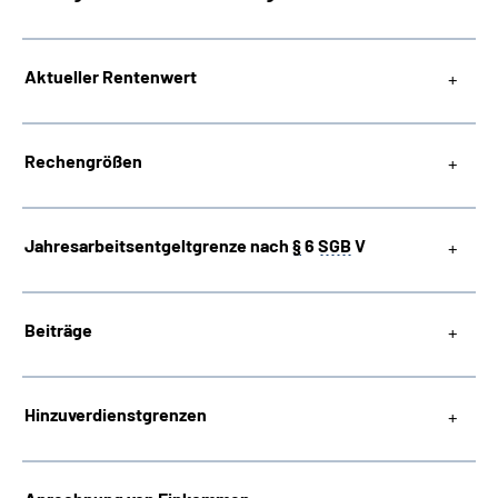
Suche
Aktueller Rentenwert
Language
Rechengrößen
Inhalte in Gebärdensprache (DGS)
Leichte Sprache
Jahresarbeitsentgeltgrenze nach
§
6
SGB
V
Beiträge
Mein Kundenportal
Hinzuverdienstgrenzen