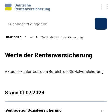
Prävention
Startseite
…
Werte der Rentenversicherung
Reha
Werte der Rentenversicherung
Rente
Beratung & Kontakt
Aktuelle Zahlen aus dem Bereich der Sozialversicherung
Experten
Stand 01.07.2026
Über uns & Presse
Beiträge zur Sozialversicherung
Online-Services