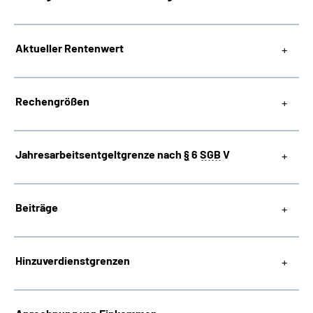
Suche
Aktueller Rentenwert
Language
Rechengrößen
Inhalte in Gebärdensprache (DGS)
Leichte Sprache
Jahresarbeitsentgeltgrenze nach
§
6
SGB
V
Beiträge
Mein Kundenportal
Hinzuverdienstgrenzen