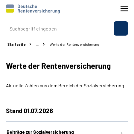
Prävention
Startseite
…
Werte der Rentenversicherung
Reha
Werte der Rentenversicherung
Rente
Beratung & Kontakt
Aktuelle Zahlen aus dem Bereich der Sozialversicherung
Experten
Stand 01.07.2026
Über uns & Presse
Beiträge zur Sozialversicherung
Online-Services