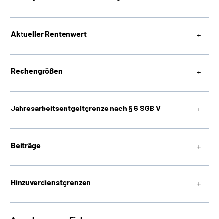
Suche
Aktueller Rentenwert
Language
Rechengrößen
Inhalte in Gebärdensprache (DGS)
Leichte Sprache
Jahresarbeitsentgeltgrenze nach
§
6
SGB
V
Beiträge
Mein Kundenportal
Hinzuverdienstgrenzen