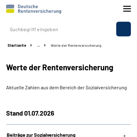
Prävention
Startseite
…
Werte der Rentenversicherung
Reha
Werte der Rentenversicherung
Rente
Beratung & Kontakt
Aktuelle Zahlen aus dem Bereich der Sozialversicherung
Experten
Stand 01.07.2026
Über uns & Presse
Beiträge zur Sozialversicherung
Online-Services