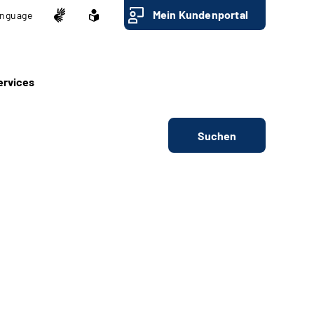
Mein Kundenportal
nguage
ervices
Suchen