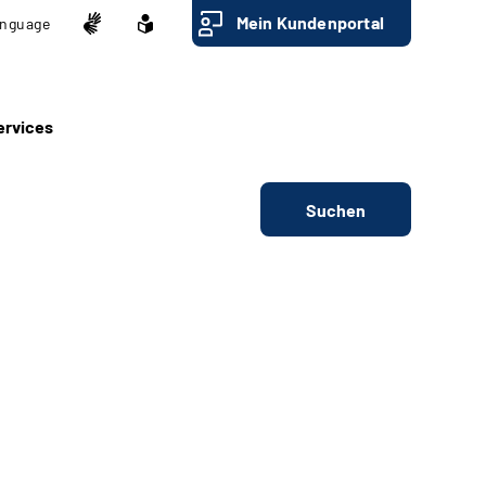
Mein Kundenportal
nguage
ervices
Suchen