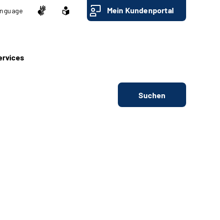
Mein Kundenportal
nguage
ervices
Suchen